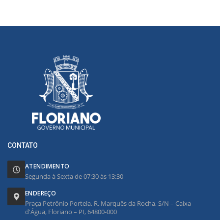
CONTATO
ATENDIMENTO
Segunda à Sexta de 07:30 às 13:30
ENDEREÇO
Praça Petrônio Portela, R. Marquês da Rocha, S/N – Caixa
d'Água, Floriano – PI, 64800-000