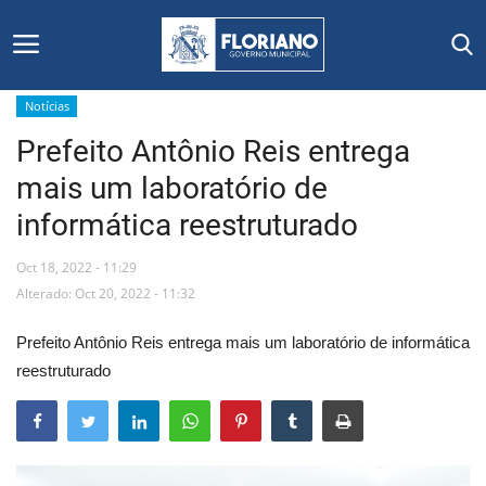
Notícias
Prefeito Antônio Reis entrega
Início
mais um laboratório de
Editais
informática reestruturado
Floriano
Oct 18, 2022 - 11:29
Alterado: Oct 20, 2022 - 11:32
Secretarias e Órgãos
Prefeito Antônio Reis entrega mais um laboratório de informática
Mural de Licitações
reestruturado
Notícias
Vídeos