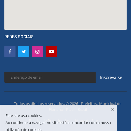
REDES SOCIAIS
Inscreva-se
Todos os direitos reservados. © 2026 - Prefeitura Municipal de
Floriano - Piauí - Brasil
Este site usa cookies.
Política de Privacidades
Mapa do Site
Ao continuar a navegar no site está a concordar com a nossa
utilização de cookies.