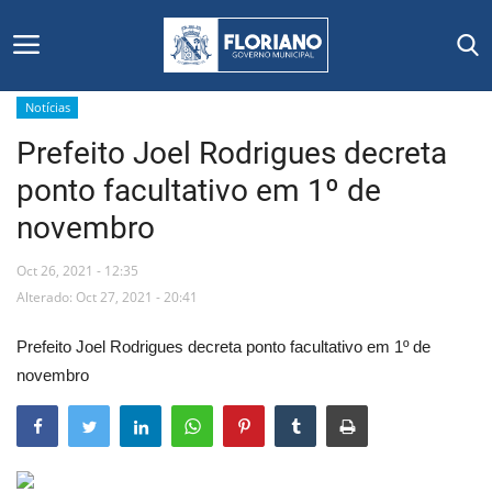
Notícias
Prefeito Joel Rodrigues decreta
Início
ponto facultativo em 1º de
Editais
novembro
Floriano
Oct 26, 2021 - 12:35
Alterado: Oct 27, 2021 - 20:41
Secretarias e Órgãos
Prefeito Joel Rodrigues decreta ponto facultativo em 1º de
Mural de Licitações
novembro
Notícias
Vídeos