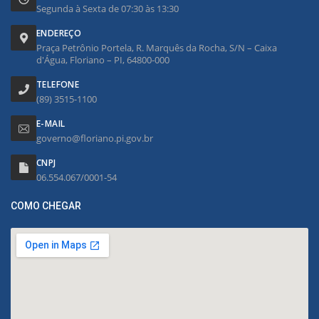
Segunda à Sexta de 07:30 às 13:30
ENDEREÇO
Praça Petrônio Portela, R. Marquês da Rocha, S/N – Caixa
d'Água, Floriano – PI, 64800-000
TELEFONE
(89) 3515-1100
E-MAIL
governo@floriano.pi.gov.br
CNPJ
06.554.067/0001-54
COMO CHEGAR