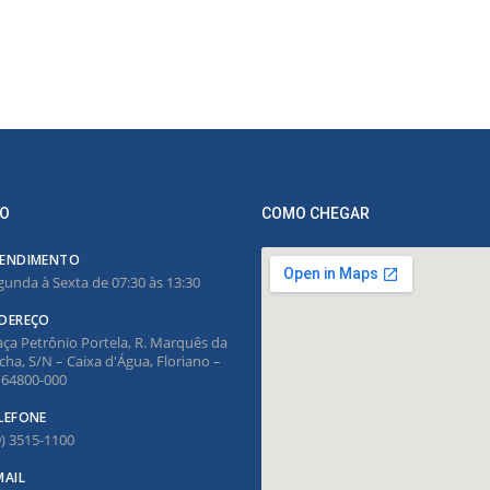
O
COMO CHEGAR
ENDIMENTO
gunda à Sexta de 07:30 às 13:30
DEREÇO
aça Petrônio Portela, R. Marquês da
cha, S/N – Caixa d'Água, Floriano –
, 64800-000
LEFONE
9) 3515-1100
MAIL