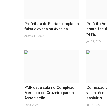
Prefeitura de Floriano implanta
Prefeito An
faixa elevada na Avenida...
ponto facul
feira,...
Agosto 11, 2022
Jun 14, 2022
PMF cede sala no Complexo
Comissão d
Mercado do Cruzeiro para a
visita técni
Associação...
sanitário...
Fev 3, 2022
Jul 18, 2022