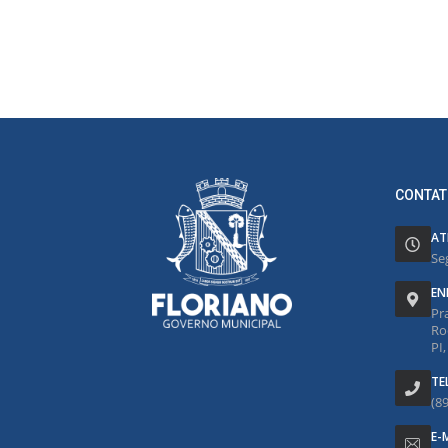
CONTAT
AT
Se
EN
Pr
Ro
PI
TE
(8
E-