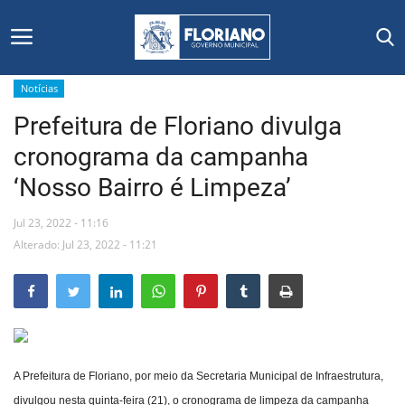
Notícias
Prefeitura de Floriano divulga
Início
cronograma da campanha
Editais
‘Nosso Bairro é Limpeza’
Floriano
Jul 23, 2022 - 11:16
Alterado: Jul 23, 2022 - 11:21
Secretarias e Órgãos
Mural de Licitações
Notícias
A Prefeitura de Floriano, por meio da Secretaria Municipal de Infraestrutura,
Vídeos
divulgou nesta quinta-feira (21), o cronograma de limpeza da campanha