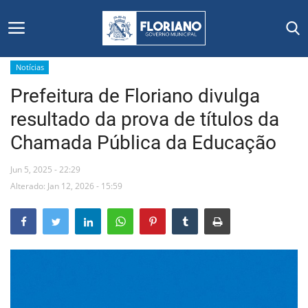
Notícias
Prefeitura de Floriano divulga
Início
resultado da prova de títulos da
Editais
Chamada Pública da Educação
Floriano
Jun 5, 2025 - 22:29
Alterado: Jan 12, 2026 - 15:59
Secretarias e Órgãos
Mural de Licitações
Notícias
Vídeos