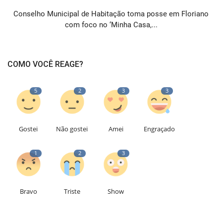
Conselho Municipal de Habitação toma posse em Floriano
com foco no ‘Minha Casa,...
COMO VOCÊ REAGE?
5
2
3
3
Gostei
Não gostei
Amei
Engraçado
1
2
3
Bravo
Triste
Show