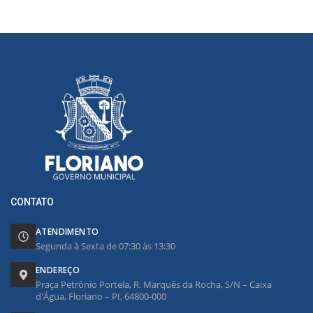
CONTATO
ATENDIMENTO
Segunda à Sexta de 07:30 às 13:30
ENDEREÇO
Praça Petrônio Portela, R. Marquês da Rocha, S/N – Caixa
d'Água, Floriano – PI, 64800-000