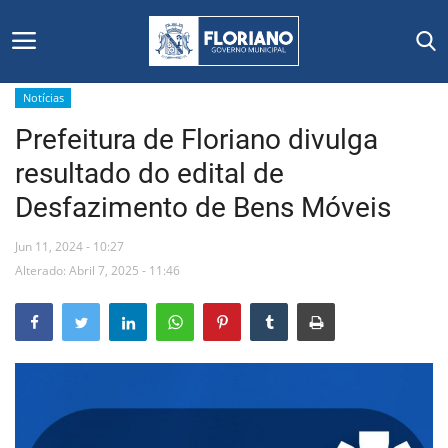
Notícias
Prefeitura de Floriano divulga
Início
resultado do edital de
Editais
Desfazimento de Bens Móveis
Floriano
Jun 11, 2024 - 10:27
Alterado: Abril 7, 2025 - 11:46
Secretarias e Órgãos
Mural de Licitações
Notícias
Vídeos