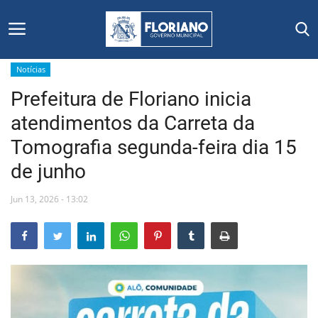
Notícias
Prefeitura de Floriano inicia
Início
atendimentos da Carreta da
Editais
Tomografia segunda-feira dia 15
de junho
Floriano
Jun 13, 2026 - 13:02
Secretarias e Órgãos
Mural de Licitações
Notícias
Vídeos