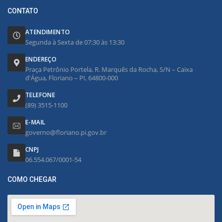
CONTATO
ATENDIMENTO
Segunda à Sexta de 07:30 às 13:30
ENDEREÇO
Praça Petrônio Portela, R. Marquês da Rocha, S/N – Caixa
d'Água, Floriano – PI, 64800-000
TELEFONE
(89) 3515-1100
E-MAIL
governo@floriano.pi.gov.br
CNPJ
06.554.067/0001-54
COMO CHEGAR