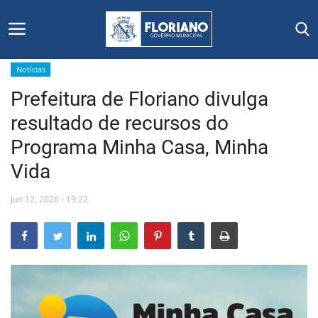
Notícias
Prefeitura de Floriano divulga
Início
resultado de recursos do
Editais
Programa Minha Casa, Minha
Vida
Floriano
Jun 12, 2026 - 19:22
Secretarias e Órgãos
Mural de Licitações
Notícias
Vídeos