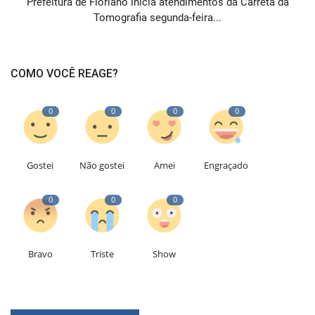
Prefeitura de Floriano inicia atendimentos da Carreta da
Tomografia segunda-feira...
COMO VOCÊ REAGE?
0
0
0
0
Gostei
Não gostei
Amei
Engraçado
0
0
0
Bravo
Triste
Show