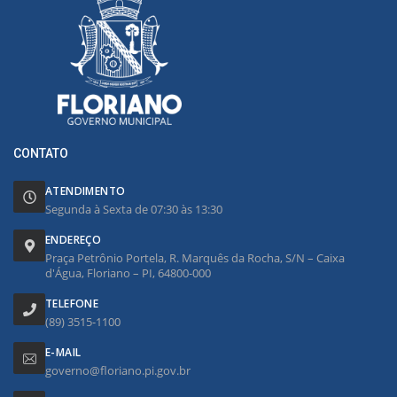
CONTATO
ATENDIMENTO
Segunda à Sexta de 07:30 às 13:30
ENDEREÇO
Praça Petrônio Portela, R. Marquês da Rocha, S/N – Caixa
d'Água, Floriano – PI, 64800-000
TELEFONE
(89) 3515-1100
E-MAIL
governo@floriano.pi.gov.br