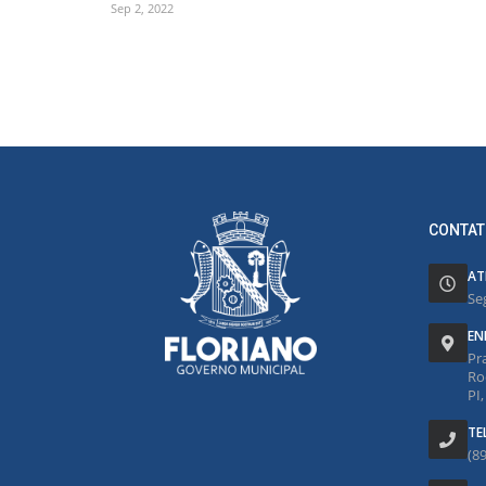
Sep 2, 2022
CONTAT
AT
Se
EN
Pr
Ro
PI
TE
(8