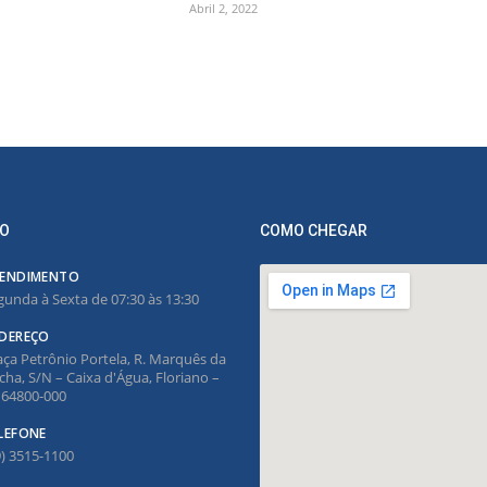
Abril 2, 2022
O
COMO CHEGAR
ENDIMENTO
gunda à Sexta de 07:30 às 13:30
DEREÇO
aça Petrônio Portela, R. Marquês da
cha, S/N – Caixa d'Água, Floriano –
, 64800-000
LEFONE
9) 3515-1100