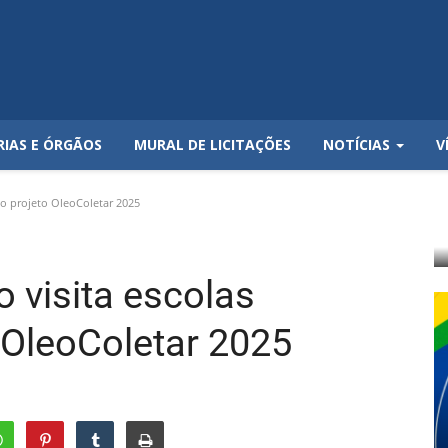
RIAS E ÓRGÃOS
MURAL DE LICITAÇÕES
NOTÍCIAS
V
no projeto OleoColetar 2025
o visita escolas
 OleoColetar 2025