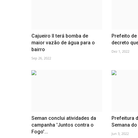
Cajueiro II terá bomba de
Prefeito de
maior vazão de água para o
decreto que
bairro
Dez 1, 2022
Sep 26, 2022
Seman conclui atividades da
Prefeitura 
campanha 'Juntos contra o
Semana do 
Fogo'...
Jun 3, 2022