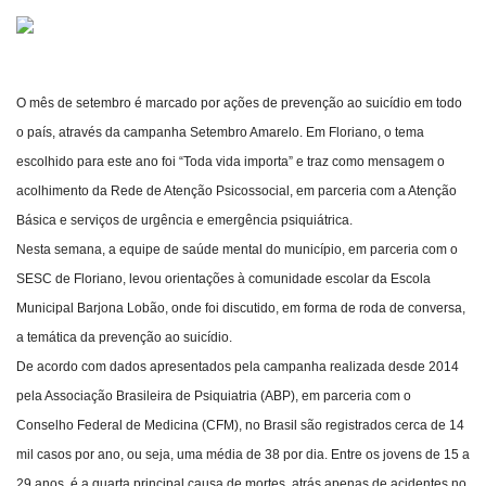
Webmail
Contato
O mês de setembro é marcado por ações de prevenção ao suicídio em todo
o país, através da campanha Setembro Amarelo. Em Floriano, o tema
escolhido para este ano foi “Toda vida importa” e traz como mensagem o
acolhimento da Rede de Atenção Psicossocial, em parceria com a Atenção
Básica e serviços de urgência e emergência psiquiátrica.
Nesta semana, a equipe de saúde mental do município, em parceria com o
SESC de Floriano, levou orientações à comunidade escolar da Escola
Municipal Barjona Lobão, onde foi discutido, em forma de roda de conversa,
a temática da prevenção ao suicídio.
De acordo com dados apresentados pela campanha realizada desde 2014
pela Associação Brasileira de Psiquiatria (ABP), em parceria com o
Conselho Federal de Medicina (CFM), no Brasil são registrados cerca de 14
mil casos por ano, ou seja, uma média de 38 por dia. Entre os jovens de 15 a
29 anos, é a quarta principal causa de mortes, atrás apenas de acidentes no