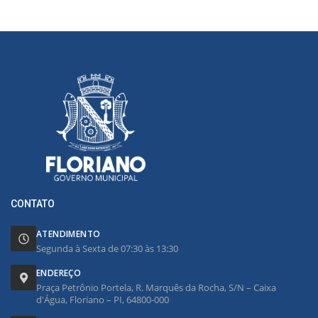
CONTATO
ATENDIMENTO
Segunda à Sexta de 07:30 às 13:30
ENDEREÇO
Praça Petrônio Portela, R. Marquês da Rocha, S/N – Caixa
d'Água, Floriano – PI, 64800-000