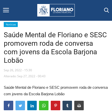
Notícias
Saúde Mental de Floriano e SESC
Início
promovem roda de conversa
Editais
com jovens da Escola Barjona
Lobão
Floriano
Sep 26, 2022 - 15:30
Secretarias e Órgãos
Alterado: Sep 27, 2022 - 00:43
Mural de Licitações
Saúde Mental de Floriano e SESC promovem roda de conversa
com jovens da Escola Barjona Lobão
Notícias
Vídeos