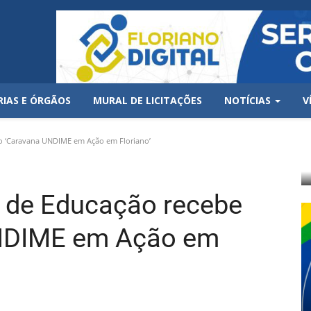
RIAS E ÓRGÃOS
MURAL DE LICITAÇÕES
NOTÍCIAS
V
to ‘Caravana UNDIME em Ação em Floriano’
l de Educação recebe
UNDIME em Ação em