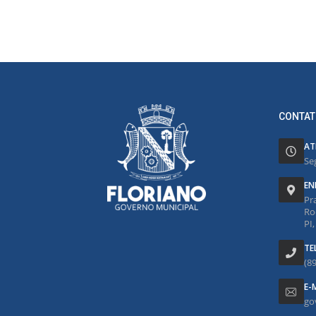
CONTAT
AT
Se
EN
Pr
Ro
PI
TE
(8
E-
go