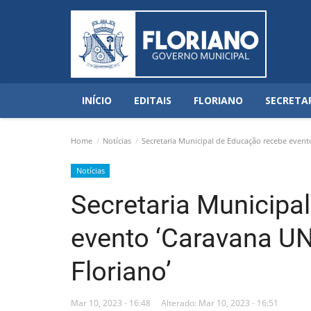
INÍCIO
EDITAIS
FLORIANO
SECRETA
Home
Notícias
Secretaria Municipal de Educação recebe even
Notícias
Secretaria Municipa
evento ‘Caravana 
Floriano’
Mar 10, 2023 - 16:48
Alterado: Mar 10, 2023 - 16:51