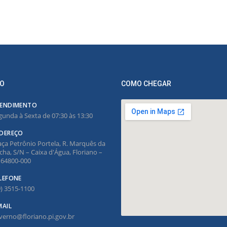
O
COMO CHEGAR
ENDIMENTO
gunda à Sexta de 07:30 às 13:30
DEREÇO
aça Petrônio Portela, R. Marquês da
cha, S/N – Caixa d'Água, Floriano –
, 64800-000
LEFONE
9) 3515-1100
MAIL
verno@floriano.pi.gov.br