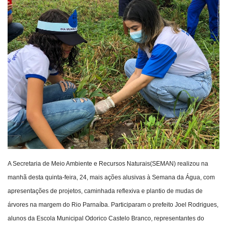
Webmail
Contato
A Secretaria de Meio Ambiente e Recursos Naturais(SEMAN) realizou na
manhã desta quinta-feira, 24, mais ações alusivas à Semana da Água, com
apresentações de projetos, caminhada reflexiva e plantio de mudas de
árvores na margem do Rio Parnaíba. Participaram o prefeito Joel Rodrigues,
alunos da Escola Municipal Odorico Castelo Branco, representantes do