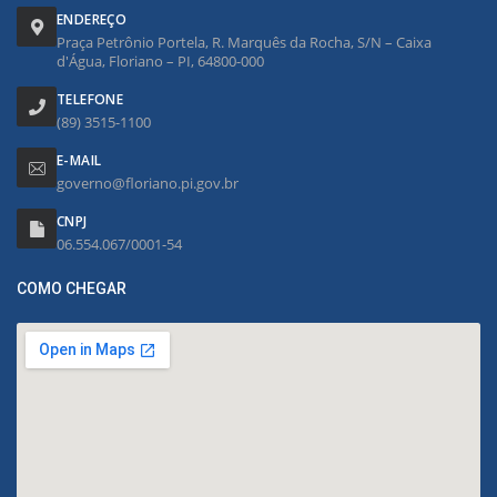
ENDEREÇO
Praça Petrônio Portela, R. Marquês da Rocha, S/N – Caixa
d'Água, Floriano – PI, 64800-000
TELEFONE
(89) 3515-1100
E-MAIL
governo@floriano.pi.gov.br
CNPJ
06.554.067/0001-54
COMO CHEGAR