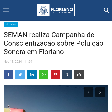
Notícias
SEMAN realiza Campanha de
Início
Conscientização sobre Poluição
Editais
Sonora em Floriano
Floriano
Nov 11, 2024 - 11:29
Secretarias e Órgãos
Mural de Licitações
Notícias
Vídeos