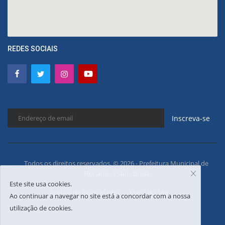
REDES SOCIAIS
Inscreva-se
Todos os direitos reservados. © 2026 - Prefeitura Municipal de
Floriano - Piauí - Brasil
Este site usa cookies.
Política de Privacidades
Mapa do Site
Ao continuar a navegar no site está a concordar com a nossa
utilização de cookies.