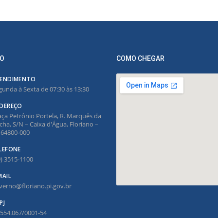
O
COMO CHEGAR
ENDIMENTO
gunda à Sexta de 07:30 às 13:30
DEREÇO
aça Petrônio Portela, R. Marquês da
cha, S/N – Caixa d'Água, Floriano –
, 64800-000
LEFONE
9) 3515-1100
MAIL
verno@floriano.pi.gov.br
PJ
.554.067/0001-54