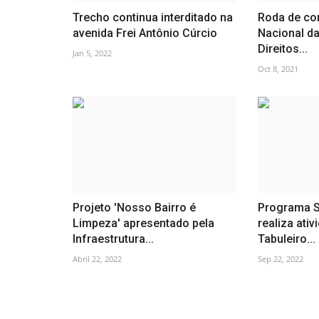
Trecho continua interditado na
Roda de co
avenida Frei Antônio Cúrcio
Nacional da
Direitos...
Jan 5, 2022
Oct 8, 2021
Projeto 'Nosso Bairro é
Programa S
Limpeza' apresentado pela
realiza ati
Infraestrutura...
Tabuleiro...
Abril 22, 2022
Sep 22, 2022