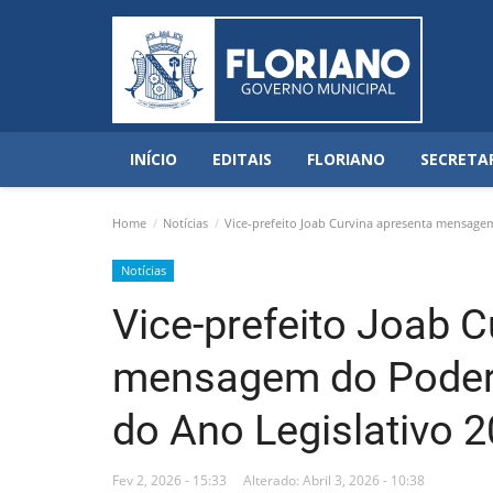
INÍCIO
EDITAIS
FLORIANO
SECRETA
Home
Notícias
Vice-prefeito Joab Curvina apresenta mensagem
Notícias
Vice-prefeito Joab C
mensagem do Poder 
do Ano Legislativo 
Fev 2, 2026 - 15:33
Alterado: Abril 3, 2026 - 10:38