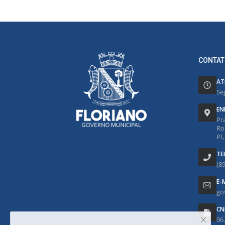
CONTAT
AT
Se
EN
Pr
Ro
PI
TE
(8
E-
go
CN
06