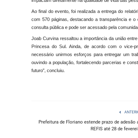
impactam diretamente na qualidade de vida das pes
Ao final do evento, foi realizada a entrega do relat
com 570 páginas, destacando a transparência e o 
consulta pública e pode ser acessado pela comunidad
Joab Curvina ressaltou a importância da união entr
Princesa do Sul. Ainda, de acordo com o vice-pre
necessário unirmos esforços para entregar um tra
ouvindo a população, fortalecendo parcerias e cons
futuro”, concluiu.
ANTERI
Prefeitura de Floriano estende prazo de adesão 
REFIS até 28 de feverei