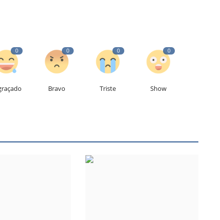
0
0
0
0
graçado
Bravo
Triste
Show