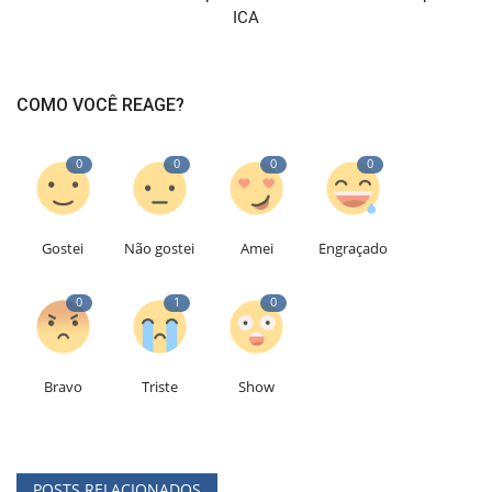
ICA
COMO VOCÊ REAGE?
0
0
0
0
Gostei
Não gostei
Amei
Engraçado
0
1
0
Bravo
Triste
Show
POSTS RELACIONADOS