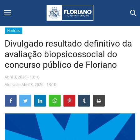
Notícias
Divulgado resultado definitivo da
Início
avaliação biopsicossocial do
Editais
concurso público de Floriano
Floriano
Abril 3, 2026 - 13:10
Alterado: Abril 3, 2026 - 13:10
Secretarias e Órgãos
Mural de Licitações
Notícias
Vídeos