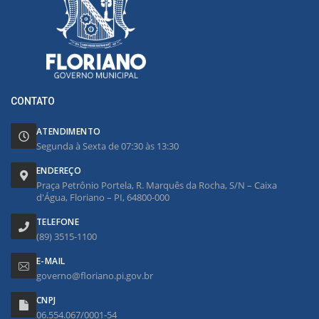
CONTATO
ATENDIMENTO
Segunda à Sexta de 07:30 às 13:30
ENDEREÇO
Praça Petrônio Portela, R. Marquês da Rocha, S/N – Caixa
d'Água, Floriano – PI, 64800-000
TELEFONE
(89) 3515-1100
E-MAIL
governo@floriano.pi.gov.br
CNPJ
06.554.067/0001-54