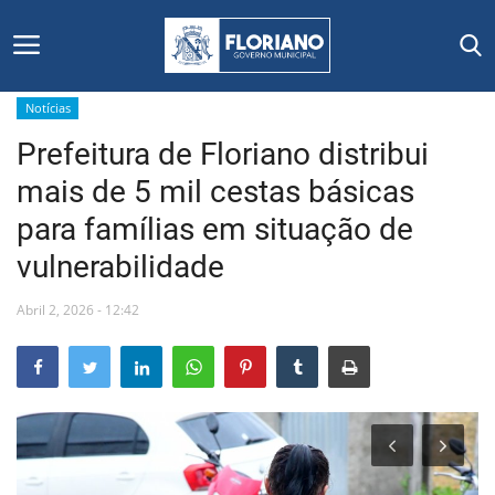
Notícias
Prefeitura de Floriano distribui
Início
mais de 5 mil cestas básicas
Editais
para famílias em situação de
vulnerabilidade
Floriano
Abril 2, 2026 - 12:42
Secretarias e Órgãos
Mural de Licitações
Notícias
Vídeos