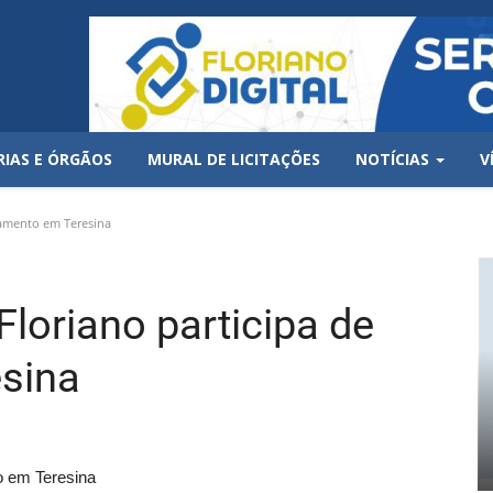
RIAS E ÓRGÃOS
MURAL DE LICITAÇÕES
NOTÍCIAS
V
namento em Teresina
loriano participa de
esina
o em Teresina