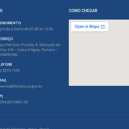
O
COMO CHEGAR
ENDIMENTO
gunda à Sexta de 07:30 às 13:30
DEREÇO
aça Petrônio Portela, R. Marquês da
cha, S/N – Caixa d'Água, Floriano –
, 64800-000
LEFONE
9) 3515-1100
MAIL
verno@floriano.pi.gov.br
PJ
.554.067/0001-54