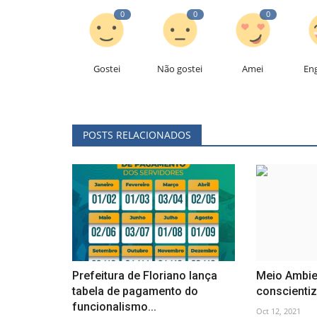
0
0
0
Gostei
Não gostei
Amei
En
POSTS RELACIONADOS
Prefeitura de Floriano lança
Meio Ambie
tabela de pagamento do
conscientiz
funcionalismo...
Oct 12, 2021