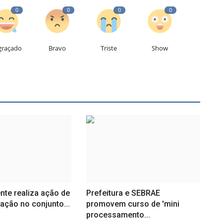
0
0
0
0
graçado
Bravo
Triste
Show
nte realiza ação de
Prefeitura e SEBRAE
ação no conjunto...
promovem curso de 'mini
processamento...