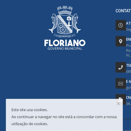
CONTAT
AT
Se
EN
Pr
Ro
PI
TE
(8
E-
go
CN
06
Este site usa cookies.
Ao continuar a navegar no site está a concordar com a nossa
utilização de cookies.