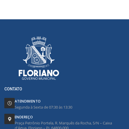
CONTATO
ATENDIMENTO
Segunda à Sexta de 07:30 às 13:30
ENDEREÇO
Praça Petrônio Portela, R. Marquês da Rocha, S/N – Caixa
d'Água, Floriano – PI, 64800-000