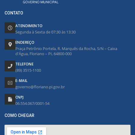
CONTATO
ATENDIMENTO
Segunda à Sexta de 07:30 às 13:30
ENDEREÇO
Praça Petrônio Portela, R. Marquês da Rocha, S/N – Caixa
d'Água, Floriano – PI, 64800-000
TELEFONE
(89) 3515-1100
E-MAIL
governo@floriano.pi.gov.br
CNPJ
06.554.067/0001-54
COMO CHEGAR