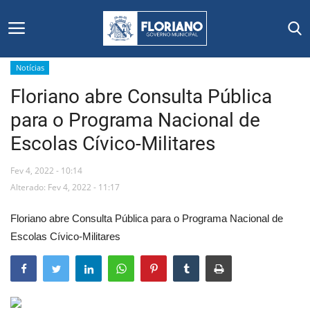
Notícias
Floriano abre Consulta Pública
Início
para o Programa Nacional de
Editais
Escolas Cívico-Militares
Floriano
Fev 4, 2022 - 10:14
Alterado: Fev 4, 2022 - 11:17
Secretarias e Órgãos
Floriano abre Consulta Pública para o Programa Nacional de
Mural de Licitações
Escolas Cívico-Militares
Notícias
Vídeos