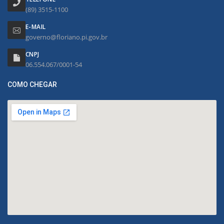
(89) 3515-1100
E-MAIL
governo@floriano.pi.gov.br
CNPJ
06.554.067/0001-54
COMO CHEGAR