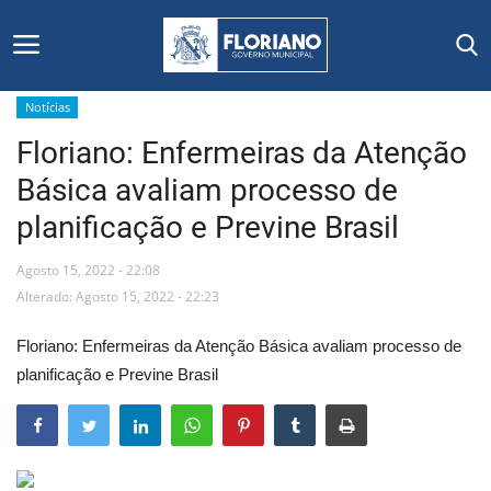
Notícias
Floriano: Enfermeiras da Atenção
Início
Básica avaliam processo de
Editais
planificação e Previne Brasil
Floriano
Agosto 15, 2022 - 22:08
Alterado: Agosto 15, 2022 - 22:23
Secretarias e Órgãos
Floriano: Enfermeiras da Atenção Básica avaliam processo de
Mural de Licitações
planificação e Previne Brasil
Notícias
Vídeos