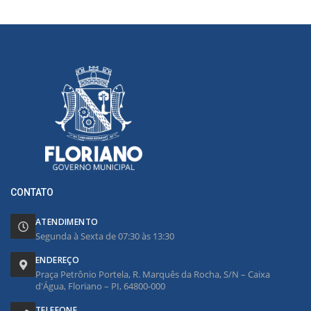
CONTATO
ATENDIMENTO
Segunda à Sexta de 07:30 às 13:30
ENDEREÇO
Praça Petrônio Portela, R. Marquês da Rocha, S/N – Caixa
d'Água, Floriano – PI, 64800-000
TELEFONE