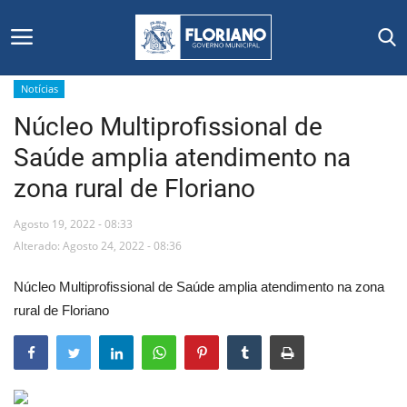
Notícias
Núcleo Multiprofissional de
Início
Saúde amplia atendimento na
Editais
zona rural de Floriano
Floriano
Agosto 19, 2022 - 08:33
Alterado: Agosto 24, 2022 - 08:36
Secretarias e Órgãos
Núcleo Multiprofissional de Saúde amplia atendimento na zona
Mural de Licitações
rural de Floriano
Notícias
Vídeos