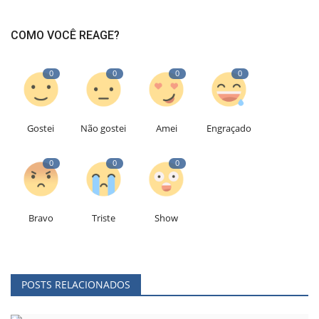
COMO VOCÊ REAGE?
0
0
0
0
Gostei
Não gostei
Amei
Engraçado
0
0
0
Bravo
Triste
Show
POSTS RELACIONADOS