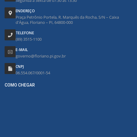
Segunda à Sexta de 07:30 às 13:30
ENDEREÇO
Praça Petrônio Portela, R. Marquês da Rocha, S/N – Caixa
d'Água, Floriano – PI, 64800-000
TELEFONE
(89) 3515-1100
E-MAIL
governo@floriano.pi.gov.br
CNPJ
06.554.067/0001-54
COMO CHEGAR