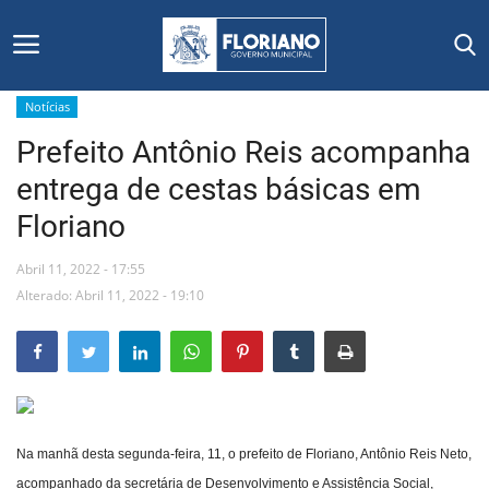
Notícias
Prefeito Antônio Reis acompanha
Início
entrega de cestas básicas em
Editais
Floriano
Floriano
Abril 11, 2022 - 17:55
Alterado: Abril 11, 2022 - 19:10
Secretarias e Órgãos
Mural de Licitações
Notícias
Na manhã desta segunda-feira, 11, o prefeito de Floriano, Antônio Reis Neto,
Vídeos
acompanhado da secretária de Desenvolvimento e Assistência Social,