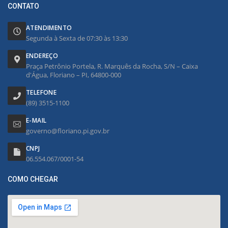
CONTATO
ATENDIMENTO
Segunda à Sexta de 07:30 às 13:30
ENDEREÇO
Praça Petrônio Portela, R. Marquês da Rocha, S/N – Caixa
d'Água, Floriano – PI, 64800-000
TELEFONE
(89) 3515-1100
E-MAIL
governo@floriano.pi.gov.br
CNPJ
06.554.067/0001-54
COMO CHEGAR