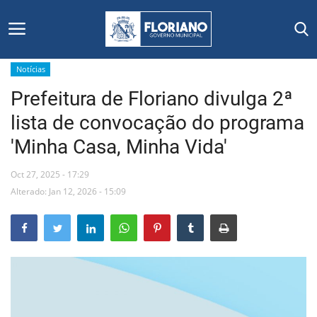
Notícias
Prefeitura de Floriano divulga 2ª
Início
lista de convocação do programa
Editais
'Minha Casa, Minha Vida'
Floriano
Oct 27, 2025 - 17:29
Alterado: Jan 12, 2026 - 15:09
Secretarias e Órgãos
Mural de Licitações
Notícias
Vídeos