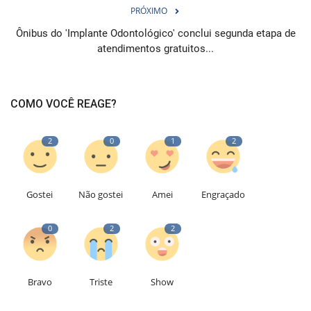
PRÓXIMO
Ônibus do 'Implante Odontológico' conclui segunda etapa de
atendimentos gratuitos...
COMO VOCÊ REAGE?
2
0
1
2
Gostei
Não gostei
Amei
Engraçado
0
2
2
Bravo
Triste
Show