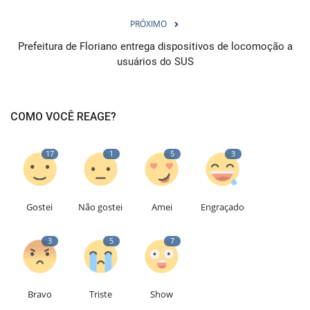
PRÓXIMO
Prefeitura de Floriano entrega dispositivos de locomoção a
usuários do SUS
COMO VOCÊ REAGE?
17
1
5
3
Gostei
Não gostei
Amei
Engraçado
3
5
7
Bravo
Triste
Show