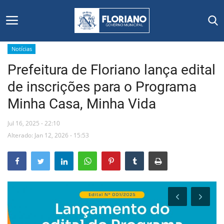
Notícias
Prefeitura de Floriano lança edital
Início
de inscrições para o Programa
Editais
Minha Casa, Minha Vida
Floriano
Jul 16, 2025 - 22:10
Alterado: Jan 12, 2026 - 15:53
Secretarias e Órgãos
Mural de Licitações
Notícias
Vídeos