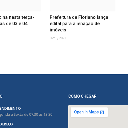
cina nesta terça-
Prefeitura de Floriano lança
ças de 03 e 04
edital para alienação de
imóveis
Oct 6, 2021
O
COMO CHEGAR
ENDIMENTO
gunda à Sexta de 07:30 às 13:30
DEREÇO