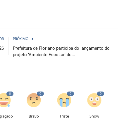
OR
PRÓXIMO
26
Prefeitura de Floriano participa do lançamento do
projeto ‘Ambiente EscoLar’ do...
0
0
0
0
graçado
Bravo
Triste
Show