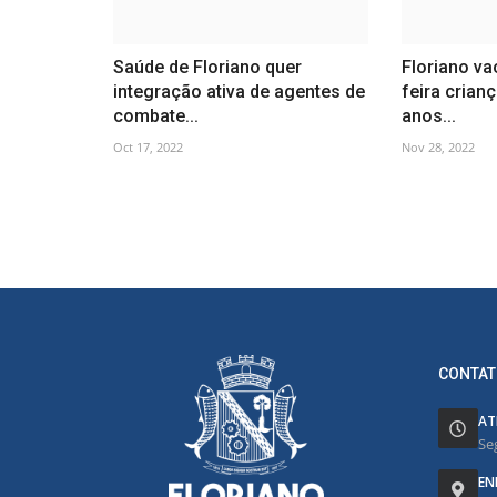
Saúde de Floriano quer
Floriano va
integração ativa de agentes de
feira crian
combate...
anos...
Oct 17, 2022
Nov 28, 2022
CONTAT
AT
Se
EN