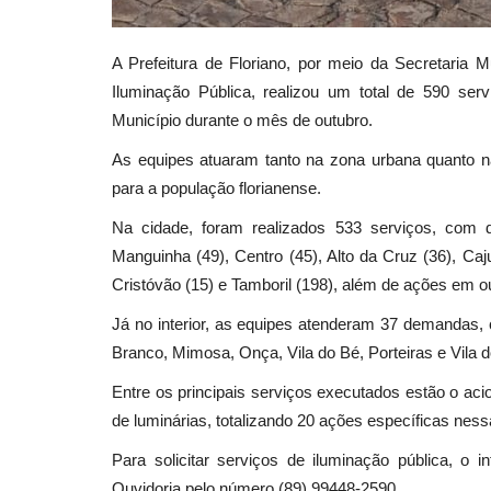
A Prefeitura de Floriano, por meio da Secretaria 
Iluminação Pública, realizou um total de 590 se
Município durante o mês de outubro.
As equipes atuaram tanto na zona urbana quanto na
para a população florianense.
Na cidade, foram realizados 533 serviços, com 
Manguinha (49), Centro (45), Alto da Cruz (36), Cajue
Cristóvão (15) e Tamboril (198), além de ações em ou
Já no interior, as equipes atenderam 37 demandas,
Branco, Mimosa, Onça, Vila do Bé, Porteiras e Vila 
Entre os principais serviços executados estão o a
de luminárias, totalizando 20 ações específicas ness
Para solicitar serviços de iluminação pública, o 
Ouvidoria pelo número (89) 99448-2590.