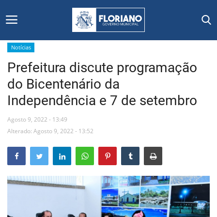
Notícias
Prefeitura discute programação
Início
do Bicentenário da
Editais
Independência e 7 de setembro
Floriano
Agosto 9, 2022 - 13:49
Alterado: Agosto 9, 2022 - 13:52
Secretarias e Órgãos
Mural de Licitações
Notícias
Vídeos