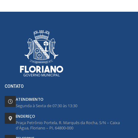
CONTATO
ATENDIMENTO
Segunda à Sexta de 07:30 às 13:30
ENDEREÇO
Praça Petrônio Portela, R. Marquês da Rocha, S/N – Caixa
d'Água, Floriano – PI, 64800-000