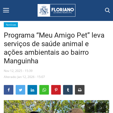
Notícias
Programa “Meu Amigo Pet” leva
Início
serviços de saúde animal e
Editais
ações ambientais ao bairro
Manguinha
Floriano
Nov 12, 2025 - 15:39
Secretarias e Órgãos
Alterado: Jan 12, 2026 - 15:07
Mural de Licitações
Notícias
Vídeos