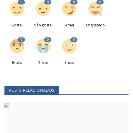
0
0
0
0
Gostei
Não gostei
Amei
Engraçado
0
0
0
Bravo
Triste
Show
POSTS RELACIONADOS