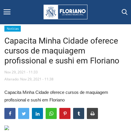
Notícias
Capacita Minha Cidade oferece
Início
cursos de maquiagem
Editais
profissional e sushi em Floriano
Floriano
Nov 29, 2021 - 11:33
Alterado: Nov 29, 2021 - 11:38
Secretarias e Órgãos
Capacita Minha Cidade oferece cursos de maquiagem
Mural de Licitações
profissional e sushi em Floriano
Notícias
Vídeos