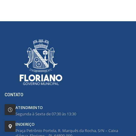
CONTATO
ATENDIMENTO
Segunda à Sexta de 07:30 às 13:30
ENDEREÇO
Praça Petrônio Portela, R. Marquês da Rocha, S/N – Caixa
d'Água, Floriano – PI, 64800-000