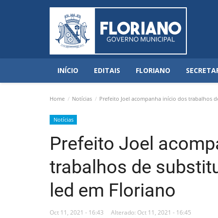
INÍCIO
EDITAIS
FLORIANO
SECRETA
Home
Notícias
Prefeito Joel acompanha início dos trabalhos d
Notícias
Prefeito Joel acomp
trabalhos de substi
led em Floriano
Oct 11, 2021 - 16:43
Alterado: Oct 11, 2021 - 16:45