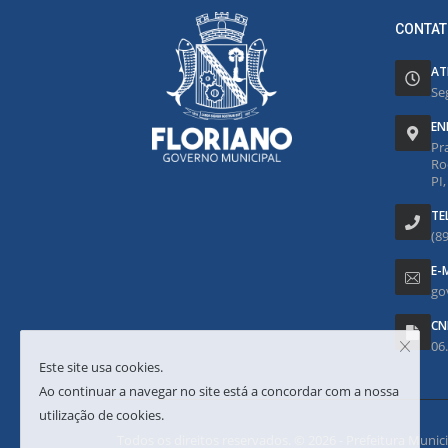
CONTAT
AT
Se
EN
Pr
Ro
PI
TE
(8
E-
go
CN
06
Este site usa cookies.
Ao continuar a navegar no site está a concordar com a nossa
utilização de cookies.
Todos os direitos reservados. © 2026 - Prefeitura Municipa