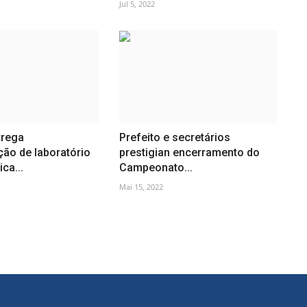
Jul 5, 2022
trega
Prefeito e secretários
ção de laboratório
prestigian encerramento do
ca...
Campeonato...
Mai 15, 2022