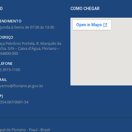
O
COMO CHEGAR
ENDIMENTO
gunda à Sexta de 07:30 às 13:30
DEREÇO
aça Petrônio Portela, R. Marquês da
cha, S/N – Caixa d'Água, Floriano –
, 64800-000
LEFONE
9) 3515-1100
MAIL
verno@floriano.pi.gov.br
PJ
.554.067/0001-54
l de Floriano - Piauí - Brasil