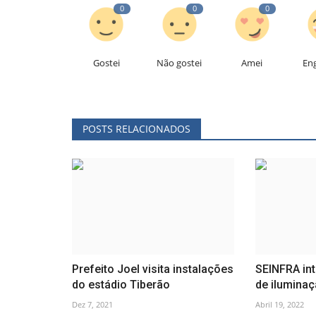
0
0
0
Gostei
Não gostei
Amei
En
POSTS RELACIONADOS
Prefeito Joel visita instalações
SEINFRA int
do estádio Tiberão
de iluminaç
Dez 7, 2021
Abril 19, 2022