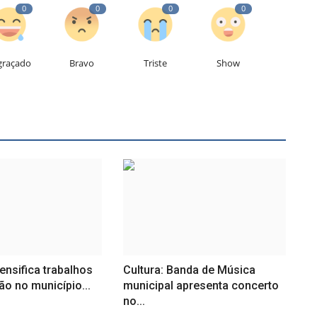
0
0
0
0
graçado
Bravo
Triste
Show
ensifica trabalhos
Cultura: Banda de Música
ão no município...
municipal apresenta concerto
no...