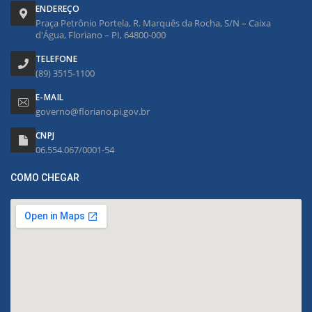
ENDEREÇO
Praça Petrônio Portela, R. Marquês da Rocha, S/N – Caixa
d'Água, Floriano – PI, 64800-000
TELEFONE
(89) 3515-1100
E-MAIL
governo@floriano.pi.gov.br
CNPJ
06.554.067/0001-54
COMO CHEGAR