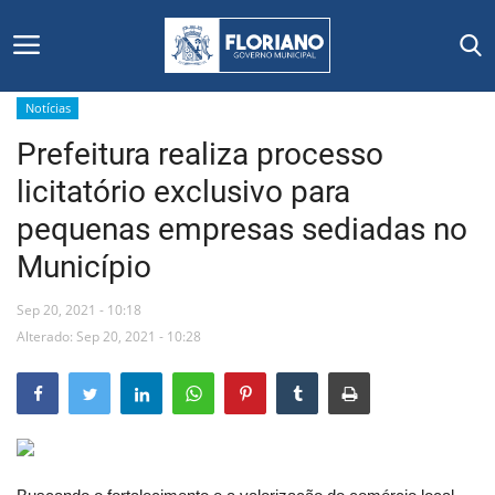
Notícias
Prefeitura realiza processo
Início
licitatório exclusivo para
Editais
pequenas empresas sediadas no
Município
Floriano
Sep 20, 2021 - 10:18
Secretarias e Órgãos
Alterado: Sep 20, 2021 - 10:28
Mural de Licitações
Notícias
Vídeos