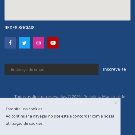
REDES SOCIAIS
Inscreva-se
Todos os direitos reservados. © 2026 - Prefeitura Municipal de
Floriano - Piauí - Brasil
Este site usa cookies.
Política de Privacidades
Mapa do Site
Ao continuar a navegar no site está a concordar com a nossa
utilização de cookies.