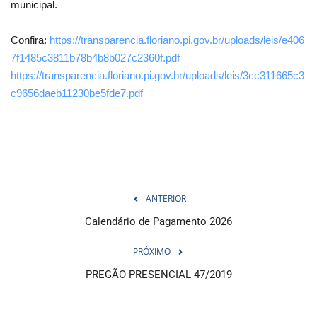
municipal.
Confira:
https://transparencia.floriano.pi.gov.br/uploads/leis/e406
7f1485c3811b78b4b8b027c2360f.pdf
https://transparencia.floriano.pi.gov.br/uploads/leis/3cc311665c3
c9656daeb11230be5fde7.pdf
ANTERIOR
Calendário de Pagamento 2026
PRÓXIMO
PREGÃO PRESENCIAL 47/2019